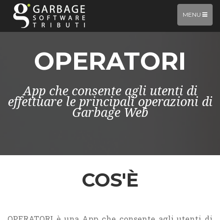
TOGGLE
MENU
NAVIGATIO
OPERATORI
App che consente agli utenti di
effettuare le principali operazioni di
Garbage Web
COS'È
OPERATORI è una App che consente agli utenti di