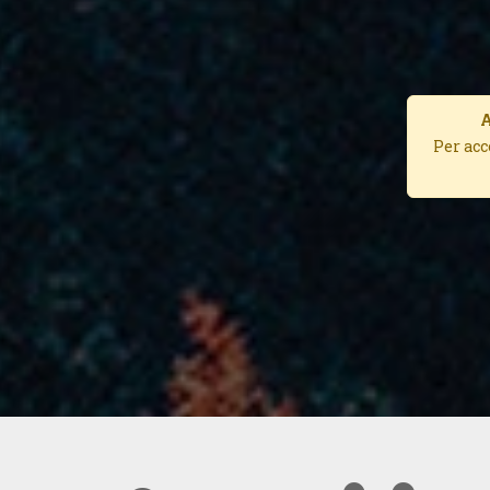
A
Per acc