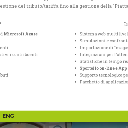
gestione del tributo/tariffa fino alla gestione della "Piat
?
Q
ud
Microsoft Azure
Sistema web multilivell
Simulazioni e confronto
uenti
Importazione di "magaz
ativi i contribuenti
Integrazioni per l'ott
Statistiche in tempo rea
Sportello on-line e App
ibuti
Supporto tecnologico pe
Pacchetto di applicazion
ENG