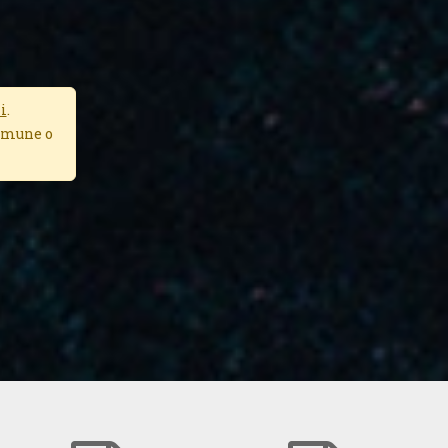
i
.
Comune o